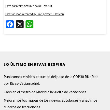
Portada
freeimageslive.co.uk - gratuit
Rotation icons created by Pixel perfect - Flaticon
Fa
X
W
ce
h
b
at
o
sA
o
p
k
p
LO ÚLTIMO EN RIVAS RESPIRA
Publicamos el vídeo-resumen del paso de la COP30 BikeRide
por Rivas-Vaciamadrid.
Caos en el metro de Madrid a la vuelta de vacaciones
Mejoramos los mapas de los nuevos autobuses y añadimos
cuadros de frecuencias