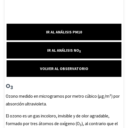
IR AL ANÁLISIS PM10
IR AL ANÁLISIS NO
X
VOLVER AL OBSERVATORIO
O
3
Ozono medido en microgramos por metro cúbico (μg/m³) por
absorción ultravioleta.
El ozono es un gas incoloro, invisible y de olor agradable,
formado por tres átomos de oxígeno (O
), al contrario que el
3