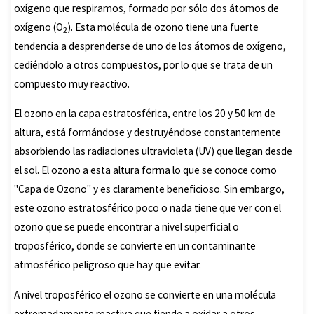
oxígeno que respiramos, formado por sólo dos átomos de
oxígeno (O
). Esta molécula de ozono tiene una fuerte
2
tendencia a desprenderse de uno de los átomos de oxígeno,
cediéndolo a otros compuestos, por lo que se trata de un
compuesto muy reactivo.
El ozono en la capa estratosférica, entre los 20 y 50 km de
altura, está formándose y destruyéndose constantemente
absorbiendo las radiaciones ultravioleta (UV) que llegan desde
el sol. El ozono a esta altura forma lo que se conoce como
"Capa de Ozono" y es claramente beneficioso. Sin embargo,
este ozono estratosférico poco o nada tiene que ver con el
ozono que se puede encontrar a nivel superficial o
troposférico, donde se convierte en un contaminante
atmosférico peligroso que hay que evitar.
A nivel troposférico el ozono se convierte en una molécula
extremadamente reactiva que tiende a oxidar a otros