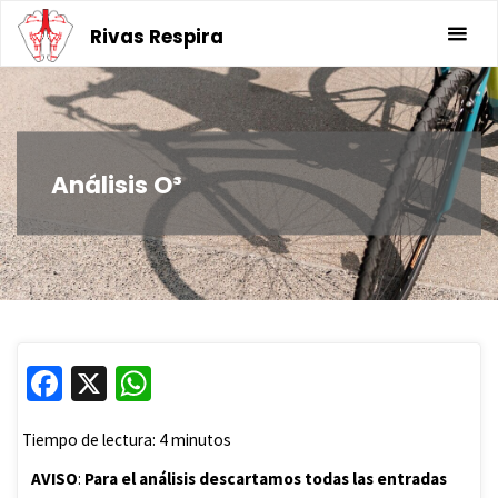
Saltar
Rivas Respira
al
contenido
Análisis O³
Fa
X
W
ce
h
Tiempo de lectura:
4
minutos
b
at
AVISO
:
Para el análisis descartamos todas las entradas
o
sA