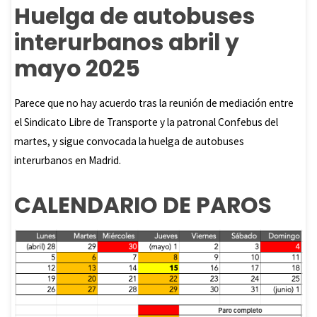
o
sA
Huelga de autobuses
o
p
interurbanos abril y
k
p
mayo 2025
Parece que no hay acuerdo tras la reunión de mediación entre
el Sindicato Libre de Transporte y la patronal Confebus del
martes, y sigue convocada la huelga de autobuses
interurbanos en Madrid.
CALENDARIO DE PAROS