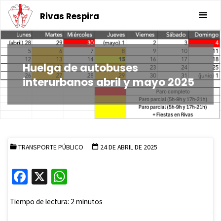
Saltar
Rivas Respira
al
contenido
Huelga de autobuses
interurbanos abril y mayo 2025
TRANSPORTE PÚBLICO
24 DE ABRIL DE 2025
Fa
X
W
ce
h
Tiempo de lectura:
2
minutos
b
at