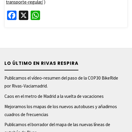
transporte-regular/
)
Fa
X
W
ce
h
b
at
o
sA
o
p
k
p
LO ÚLTIMO EN RIVAS RESPIRA
Publicamos el vídeo-resumen del paso de la COP30 BikeRide
por Rivas-Vaciamadrid.
Caos en el metro de Madrid a la vuelta de vacaciones
Mejoramos los mapas de los nuevos autobuses y añadimos
cuadros de frecuencias
Publicamos el borrador del mapa de las nuevas líneas de