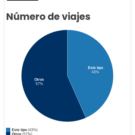
o
p
Número de viajes
k
p