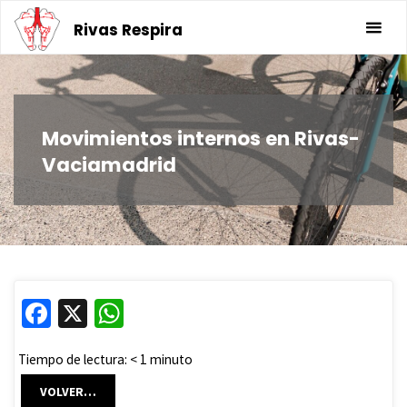
Saltar
Rivas Respira
al
contenido
Movimientos internos en Rivas-
Vaciamadrid
Fa
X
W
ce
h
Tiempo de lectura:
< 1
minuto
b
at
o
sA
VOLVER…