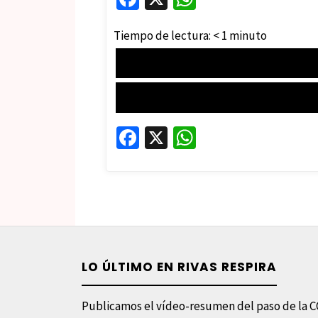
ce
h
Tiempo de lectura:
< 1
minuto
b
at
o
sA
o
p
k
p
Fa
X
W
ce
h
b
at
o
sA
o
p
k
p
LO ÚLTIMO EN RIVAS RESPIRA
Publicamos el vídeo-resumen del paso de la C