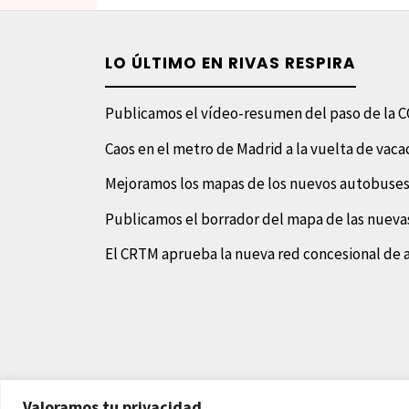
en
colaboración
LO ÚLTIMO EN RIVAS RESPIRA
con
Publicamos el vídeo-resumen del paso de la C
la
Caos en el metro de Madrid a la vuelta de vaca
AVV
Mejoramos los mapas de los nuevos autobuses
Publicamos el borrador del mapa de las nuevas
Rivas
El CRTM aprueba la nueva red concesional de
Futura"
©2023 Rivas Respira
Valoramos tu privacidad