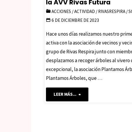
la AVV Rivas Futura
ACCIONES
/
ACTIVIDAD
/
RIVASRESPIRA
/
S
6 DE DICIEMBRE DE 2023
Hace unos días realizamos nuestro prime
activa con la asociación de vecinos y vec
grupo de Rivas Respira junto con miembr
desplazamos a recoger árboles al vivero
excepcional, la asociación Plantamos Árb
Plantamos Árboles, que …
"Recogida
LEER MÁS...
de
árboles