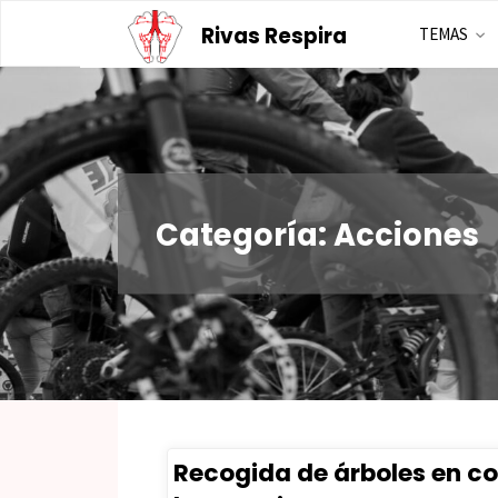
Saltar
Rivas Respira
TEMAS
al
contenido
Categoría:
Acciones
Recogida de árboles en c