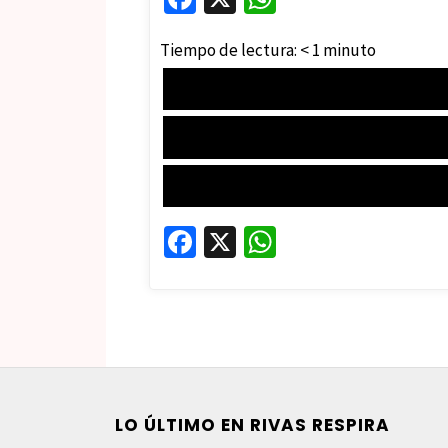
ce
h
Tiempo de lectura:
< 1
minuto
b
at
o
sA
o
p
k
p
Fa
X
W
ce
h
b
at
o
sA
o
p
k
p
LO ÚLTIMO EN RIVAS RESPIRA