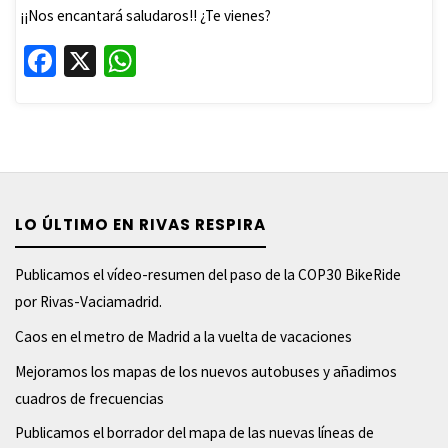
¡¡Nos encantará saludaros!! ¿Te vienes?
Fa
X
W
ce
h
b
at
o
sA
o
p
k
p
LO ÚLTIMO EN RIVAS RESPIRA
Publicamos el vídeo-resumen del paso de la COP30 BikeRide
por Rivas-Vaciamadrid.
Caos en el metro de Madrid a la vuelta de vacaciones
Mejoramos los mapas de los nuevos autobuses y añadimos
cuadros de frecuencias
Publicamos el borrador del mapa de las nuevas líneas de