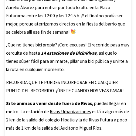
Aurelio Álvarez para entrar por todo lo alto en la Plaza
Futurama entre las 12:00 y las 12:15 h. ¡Y el final no podía ser
mejor, porque aterrizamos directos en la fiesta del barrio que
se celebra allí ese fin de semana!
¿Que no tienes bici propia? ¡Cero excusas! El recorrido pasa muy
cerquita de hasta
14 estaciones de BicinRivas
, así que lo
tienes súper fácil para animarte, pillar una bici pública y unirte a
la ruta en cualquier momento.
RECUERDA QUE TE PUEDES INCORPORAR EN CUALQUIER
PUNTO DEL RECORRIDO. ¡ÚNETE CUANDO NOS VEAS PASAR!
Si te animas a venir desde fuera de Rivas
, puedes llegar en
metro. La estación de
Rivas
Urbanizaciones
está a algo más de
2 km de la salida del
colegio Hipatia
y la de
Rivas Futura
a poco
más de 1 km de la salida del
Auditorio Miguel Ríos
.