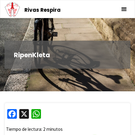
Saltar
Rivas Respira
al
contenido
RipenKleta
Fa
X
W
ce
h
Tiempo de lectura:
2
minutos
b
at