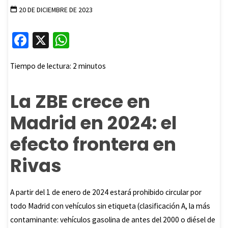
20 DE DICIEMBRE DE 2023
Fa
X
W
ce
h
Tiempo de lectura:
2
minutos
b
at
o
sA
La ZBE crece en
o
p
Madrid en 2024: el
k
p
efecto frontera en
Rivas
A partir del 1 de enero de 2024 estará prohibido circular por
todo Madrid con vehículos sin etiqueta (clasificación A, la más
contaminante: vehículos gasolina de antes del 2000 o diésel de