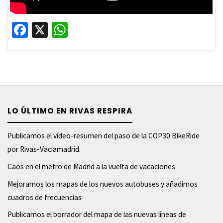
Fa
X
W
ce
h
b
at
o
sA
o
p
k
p
LO ÚLTIMO EN RIVAS RESPIRA
Publicamos el vídeo-resumen del paso de la COP30 BikeRide
por Rivas-Vaciamadrid.
Caos en el metro de Madrid a la vuelta de vacaciones
Mejoramos los mapas de los nuevos autobuses y añadimos
cuadros de frecuencias
Publicamos el borrador del mapa de las nuevas líneas de