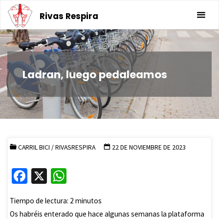
Saltar
Rivas Respira
al
contenido
Ladran, luego pedaleamos
CARRIL BICI
/
RIVASRESPIRA
22 DE NOVIEMBRE DE 2023
Fa
X
W
ce
h
Tiempo de lectura:
2
minutos
b
at
Os habréis enterado que hace algunas semanas la plataforma