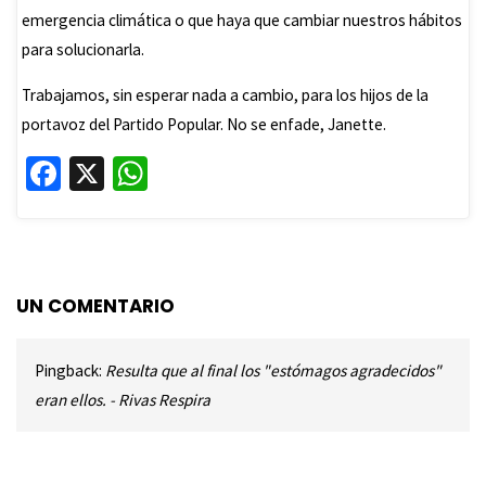
emergencia climática o que haya que cambiar nuestros hábitos
para solucionarla.
Trabajamos, sin esperar nada a cambio, para los hijos de la
portavoz del Partido Popular. No se enfade, Janette.
Fa
X
W
ce
h
b
at
o
sA
o
p
UN COMENTARIO
k
p
Pingback:
Resulta que al final los "estómagos agradecidos"
eran ellos. - Rivas Respira