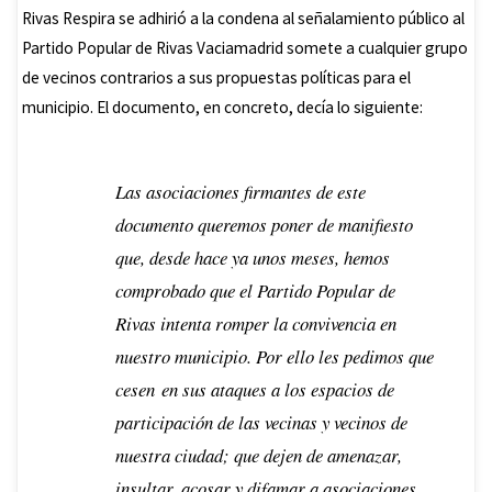
o
sA
Rivas Respira se adhirió a la condena al señalamiento público al
o
p
Partido Popular de Rivas Vaciamadrid somete a cualquier grupo
k
p
de vecinos contrarios a sus propuestas políticas para el
municipio. El documento, en concreto, decía lo siguiente:
Las asociaciones firmantes de este
documento queremos poner de manifiesto
que, desde hace ya unos meses, hemos
comprobado que el Partido Popular de
Rivas intenta romper la convivencia en
nuestro municipio. Por ello les pedimos que
cesen en sus ataques a los espacios de
participación de las vecinas y vecinos de
nuestra ciudad; que dejen de amenazar,
insultar, acosar y difamar a asociaciones,