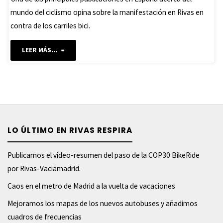
mundo del ciclismo opina sobre la manifestación en Rivas en
contra de los carriles bici.
"La
LEER MÁS...
revista
Iberobike
opina
LO ÚLTIMO EN RIVAS RESPIRA
sobre
la
Publicamos el vídeo-resumen del paso de la COP30 BikeRide
por Rivas-Vaciamadrid.
manifestación
Caos en el metro de Madrid a la vuelta de vacaciones
anticarril
Mejoramos los mapas de los nuevos autobuses y añadimos
cuadros de frecuencias
en