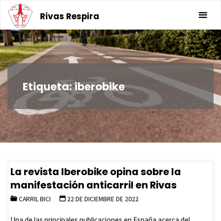
Saltar
Rivas Respira
al
contenido
Etiqueta:
iberobike
La revista Iberobike opina sobre la
manifestación anticarril en Rivas
CARRIL BICI
22 DE DICIEMBRE DE 2022
Una de las principales publicaciones en España acerca del