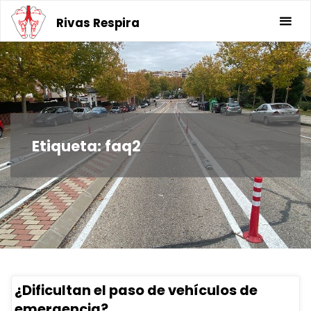
Saltar
Rivas Respira
al
contenido
Etiqueta:
faq2
¿Dificultan el paso de vehículos de
emergencia?