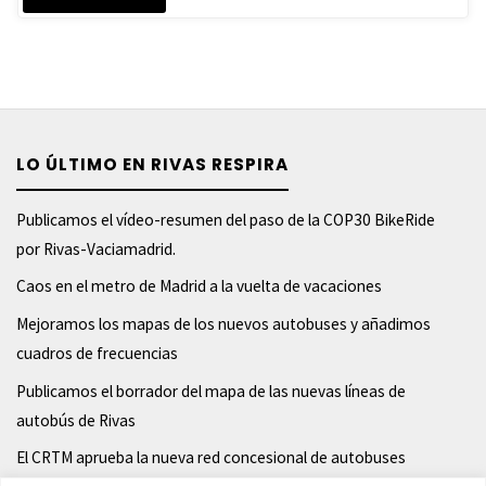
el
paso
de
LO ÚLTIMO EN RIVAS RESPIRA
vehículos
de
Publicamos el vídeo-resumen del paso de la COP30 BikeRide
por Rivas-Vaciamadrid.
emergencia?"
Caos en el metro de Madrid a la vuelta de vacaciones
Mejoramos los mapas de los nuevos autobuses y añadimos
cuadros de frecuencias
Publicamos el borrador del mapa de las nuevas líneas de
autobús de Rivas
El CRTM aprueba la nueva red concesional de autobuses