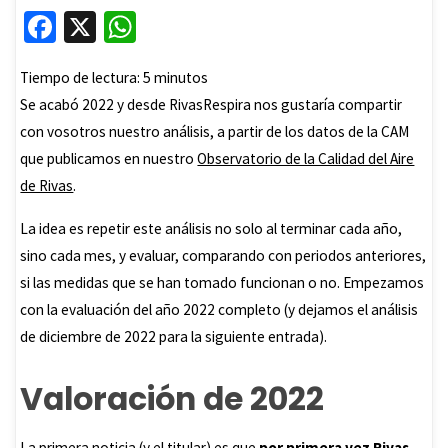
Fa
X
W
ce
h
Tiempo de lectura:
5
minutos
b
at
Se acabó 2022 y desde RivasRespira nos gustaría compartir
o
sA
con vosotros nuestro análisis, a partir de los datos de la CAM
o
p
que publicamos en nuestro
Observatorio de la Calidad del Aire
k
p
de Rivas
.
La idea es repetir este análisis no solo al terminar cada año,
sino cada mes, y evaluar, comparando con periodos anteriores,
si las medidas que se han tomado funcionan o no. Empezamos
con la evaluación del año 2022 completo (y dejamos el análisis
de diciembre de 2022 para la siguiente entrada).
Valoración de 2022
La primera noticia (y el titular) es que
por primera vez Rivas