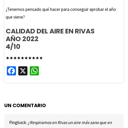
¿Tenemos pensado qué hacer para conseguir aprobar el año
que viene?
CALIDAD DEL AIRE EN RIVAS
AÑO 2022
4/10
★
★
★
★
★
★
★
★
★
★
Fa
X
W
ce
h
b
at
o
sA
o
p
UN COMENTARIO
k
p
Pingback:
¿Respiramos en Rivas un aire más sano que en